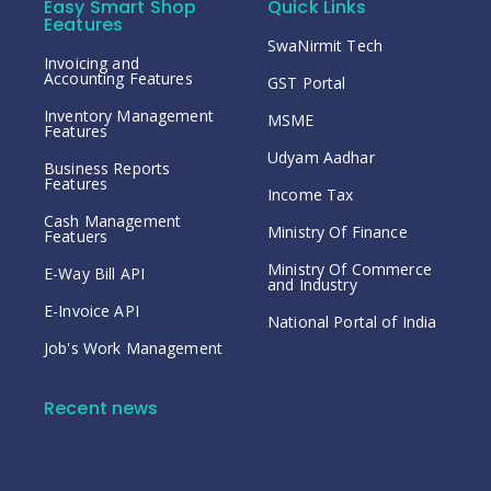
Easy Smart Shop
Quick Links
Eeatures
SwaNirmit Tech
Invoicing and
Accounting Features
GST Portal
Inventory Management
MSME
Features
Udyam Aadhar
Business Reports
Features
Income Tax
Cash Management
Ministry Of Finance
Featuers
Ministry Of Commerce
E-Way Bill API
and Industry
E-Invoice API
National Portal of India
Job's Work Management
Recent news