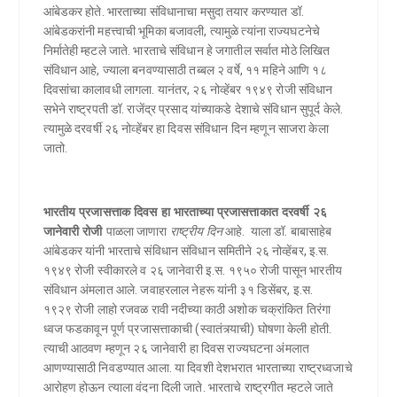
आंबेडकर होते. भारताच्या संविधानाचा मसुदा तयार करण्यात डॉ.
आंबेडकरांनी महत्त्वाची भूमिका बजावली, त्यामुळे त्यांना राज्यघटनेचे
निर्मातेही म्हटले जाते. भारताचे संविधान हे जगातील सर्वात मोठे लिखित
संविधान आहे, ज्याला बनवण्यासाठी तब्बल २ वर्षे, ११ महिने आणि १८
दिवसांचा कालावधी लागला. यानंतर, २६ नोव्हेंबर १९४९ रोजी संविधान
सभेने राष्ट्रपती डॉ. राजेंद्र प्रसाद यांच्याकडे देशाचे संविधान सुपूर्द केले.
त्यामुळे दरवर्षी २६ नोव्हेंबर हा दिवस संविधान दिन म्हणून साजरा केला
जातो.
भारतीय प्रजासत्ताक दिवस
हा भारताच्या प्रजासत्ताकात दरवर्षी २६
जानेवारी रोजी
पाळला जाणारा
राष्ट्रीय दिन
आहे.
याला डॉ. बाबासाहेब
आंबेडकर यांनी भारताचे संविधान संविधान समितीने २६ नोव्हेंबर, इ.स.
१९४९ रोजी स्वीकारले व २६ जानेवारी इ.स. १९५० रोजी पासून भारतीय
संविधान अंमलात आले. जवाहरलाल नेहरू यांनी ३१ डिसेंबर, इ.स.
१९२९ रोजी लाहो रजवळ रावी नदीच्या काठी अशोक चक्रांकित तिरंगा
ध्वज फडकावून पूर्ण प्रजासत्ताकाची (स्वातंत्र्याची) घोषणा केली होती.
त्याची आठवण म्हणून २६ जानेवारी हा दिवस राज्यघटना अंमलात
आणण्यासाठी निवडण्यात आला. या दिवशी देशभरात भारताच्या राष्ट्रध्वजाचे
आरोहण होऊन त्याला वंदना दिली जाते. भारताचे राष्ट्रगीत म्हटले जाते