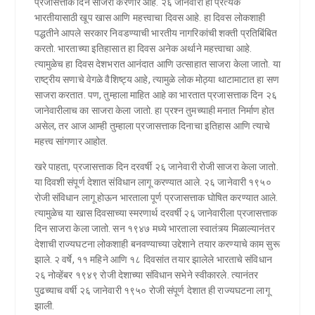
प्रजासत्ताक दिन साजरा करणार आहे. २६ जानेवारी हा प्रत्येक
भारतीयासाठी खूप खास आणि महत्त्वाचा दिवस आहे. हा दिवस लोकशाही
पद्धतीने आपले सरकार निवडण्याची भारतीय नागरिकांची शक्ती प्रतिबिंबित
करतो. भारताच्या इतिहासात हा दिवस अनेक अर्थाने महत्त्वाचा आहे.
त्यामुळेच हा दिवस देशभरात आनंदात आणि उत्साहात साजरा केला जातो. या
राष्ट्रीय सणाचे वेगळे वैशिष्ट्य आहे, त्यामुळे लोक मोठ्या थाटामाटात हा सण
साजरा करतात. पण, तुम्हाला माहित आहे का भारतात प्रजासत्ताक दिन २६
जानेवारीलाच का साजरा केला जातो. हा प्रश्न तुमच्याही मनात निर्माण होत
असेल, तर आज आम्ही तुम्हाला प्रजासत्ताक दिनाचा इतिहास आणि त्याचे
महत्त्व सांगणार आहोत.
खरे पाहता, प्रजासत्ताक दिन दरवर्षी २६ जानेवारी रोजी साजरा केला जातो.
या दिवशी संपूर्ण देशात संविधान लागू करण्यात आले. २६ जानेवारी १९५०
रोजी संविधान लागू होऊन भारताला पूर्ण प्रजासत्ताक घोषित करण्यात आले.
त्यामुळेच या खास दिवसाच्या स्मरणार्थ दरवर्षी २६ जानेवारीला प्रजासत्ताक
दिन साजरा केला जातो. सन १९४७ मध्ये भारताला स्वातंत्र्य मिळाल्यानंतर
देशाची राज्यघटना लोकशाही बनवण्याच्या उद्देशाने तयार करण्याचे काम सुरू
झाले. २ वर्षे, ११ महिने आणि १८ दिवसांत तयार झालेले भारताचे संविधान
२६ नोव्हेंबर १९४९ रोजी देशाच्या संविधान सभेने स्वीकारले. त्यानंतर
पुढच्याच वर्षी २६ जानेवारी १९५० रोजी संपूर्ण देशात ही राज्यघटना लागू
झाली.